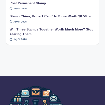
e
earl
Post Permanent Stamp…
sta
y
July 5, 2026
mps
20t
bac
Stamp China, Value 1 Cent: Is Yours Worth $0.50 or…
h
k to
cen
July 5, 2026
a
tury
US
Will Three Stamps Together Worth Much More? Stop
.
PS
Tearing Them!
pos
July 5, 2026
t
offi
ce.