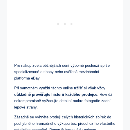
Pro nákup zcela běžnějších sérií výborně poslouží spíše
specializované e-shopy nebo ověřená mezinárodní
platforma eBay.
Při samotném využití těchto online tržišť si však vždy
důkladně prověřujte historii každého prodejce
. Rovněž
nekompromisně vyžadujte detailní makro fotografie zadní
lepové strany.
Zásadně se vyhněte prodeji celých historických sbírek do
pochybného hromadného výkupu bez předchozího vlastního
detailního nacenění. Doporučujeme vždy nejprve