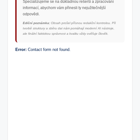
Specializujeme se na důkladnou rešerši a zpracování
informací, abychom vám přinesli ty nejužitečnější
odpovědi.
Ediční poznámka:
Obsah prošel přísnou redakční kontrolou. Při
tvorbě struktury a sběru dat nám pomáhají moderní AI nástroje,
ale finální faktickou správnost a kvalitu vždy ověřuje člověk.
Error:
Contact form not found.